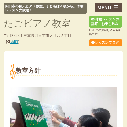
コ
四日市の個人ピアノ教室。子どもは４歳から。体験
ン
レッスン大歓迎！
テ
体験レッスンの
たごピアノ教室
ン
詳細・お申し込み
ツ
LINEでのお申し込みも可
へ
能です
〒512-0901 三重県四日市市大谷台２丁目
ス
【
地図
】
レッスンブログ
キ
ッ
プ
教室方針