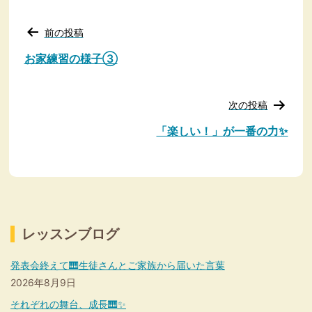
投
前の投稿
稿
ナ
お家練習の様子③
ビ
ゲ
ー
次の投稿
シ
ョ
「楽しい！」が一番の力✨
ン
レッスンブログ
発表会終えて🎹生徒さんとご家族から届いた言葉
2026年8月9日
それぞれの舞台、成長🎹✨