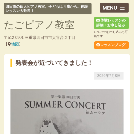
コ
四日市の個人ピアノ教室。子どもは４歳から。体験
ン
レッスン大歓迎！
テ
体験レッスンの
たごピアノ教室
ン
詳細・お申し込み
ツ
LINEでのお申し込みも可
へ
能です
〒512-0901 三重県四日市市大谷台２丁目
ス
【
地図
】
レッスンブログ
キ
ッ
発表会が近づいてきました！
プ
2026年7月8日