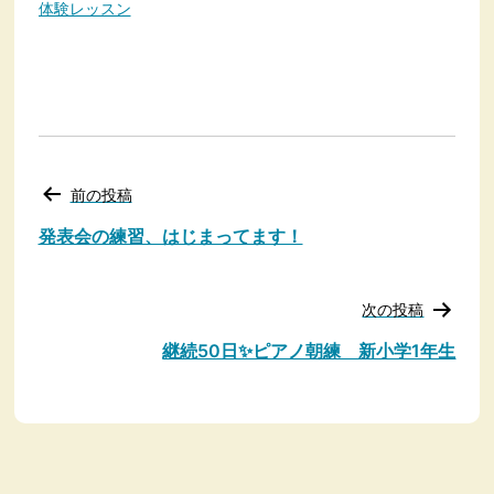
体験レッスン
投
前の投稿
稿
ナ
発表会の練習、はじまってます！
ビ
ゲ
ー
次の投稿
シ
ョ
継続50日✨️ピアノ朝練 新小学1年生
ン