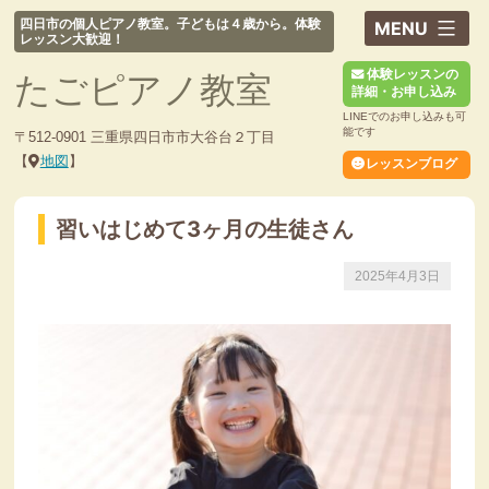
コ
四日市の個人ピアノ教室。子どもは４歳から。体験
ン
レッスン大歓迎！
テ
体験レッスンの
たごピアノ教室
ン
詳細・お申し込み
ツ
LINEでのお申し込みも可
へ
能です
〒512-0901 三重県四日市市大谷台２丁目
ス
【
地図
】
レッスンブログ
キ
ッ
習いはじめて3ヶ月の生徒さん
プ
2025年4月3日