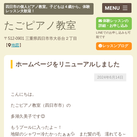
コ
四日市の個人ピアノ教室。子どもは４歳から。体験
ン
レッスン大歓迎！
テ
体験レッスンの
たごピアノ教室
ン
詳細・お申し込み
ツ
LINEでのお申し込みも可
へ
能です
〒512-0901 三重県四日市市大谷台２丁目
ス
【
地図
】
レッスンブログ
キ
ッ
ホームページをリニューアルしました
プ
2024年6月14日
こんにちは。
たごピアノ教室（四日市市）の
多湖久美子です😊
もうプールに入ったよ～！
地獄のシャワー冷たかったぁぁ💦 まだ髪の毛 濡れてる～