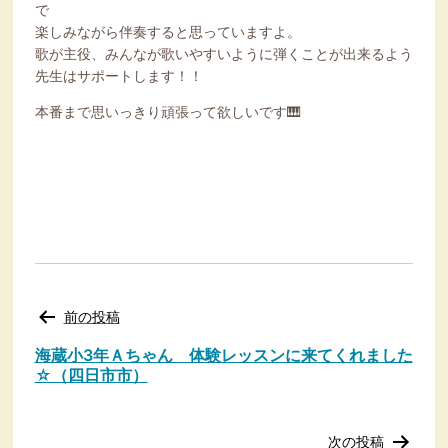
で
楽しみながら伴奏すると思っていますよ。
歌が主役、みんなが歌いやすいように弾くことが出来るよう
先生はサポートします！！
本番まで思いっきり頑張って欲しいです🎹
投
前の投稿
稿
ナ
海蔵小3年Ａちゃん 体験レッスンに来てくれました
ビ
☆（四日市市）
ゲ
ー
シ
次の投稿