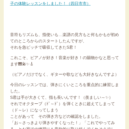
子の体験レッスンをしました！（四日市市）
音符もリズムも、指使いも…楽譜の見方もと何もかもが初め
てのところからのスタートしたんですが、
それを急ピッチで吸収してきたS君！
これこそ、ピアノが好き！音楽が好き！の賜物かなと思って
ます🎹🎤✨🎸
（ピアノだけでなく、ギターや歌なども大好きなんですよ）
今日のレッスンでは、弾きにくいところを重点的に練習しま
した。
S君は手が大きくて、指も長いんです！（羨ましい～✨）
それでオクターブ（ﾄﾞ～ﾄﾞ）を弾くときに超えてしまって
（ド～レ）になってしまう
ことがあって その弾き方などの確認をしました。
「お～さっきより弾きやすくなった！」「これでやってみ
る」とお家での練習にも意欲的に取り組んでくれそうでし