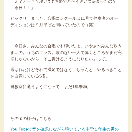
「え？えー？？凄い❣❣おめでと〜ぅ🎉いつ決まったの？」
「今日！！」
ビックリしました。合唱コンクールは11月で伴奏者のオー
ディションは９月半ばと聞いていたので（笑）
「今日さ、みんなの合唱でも弾いたよ。いやぁ〜みんな歌う
まいの。うちのクラス。歌のない一人で弾くところがまだ完
璧じゃないから、そこ弾けるようになりたい」って。
選ばれたけどそれで満足ではなく、ちゃんと、やるべきこと
を自覚しているS君。
当教室に通うようになって、まだ1年未満。
その頃の様子はこちら
You Tubeで音を確認しながら弾いている中学１年生の男の