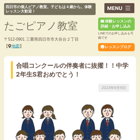
コ
四日市の個人ピアノ教室。子どもは４歳から。体験
ン
レッスン大歓迎！
テ
体験レッスンの
たごピアノ教室
ン
詳細・お申し込み
ツ
LINEでのお申し込みも可
へ
能です
〒512-0901 三重県四日市市大谷台２丁目
ス
【
地図
】
レッスンブログ
キ
ッ
合唱コンクールの伴奏者に抜擢！！中学
プ
2年生S君おめでとう！
2023年9月9日